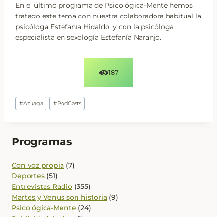
En el último programa de Psicológica-Mente hemos
tratado este tema con nuestra colaboradora habitual la
psicóloga Estefanía Hidaldo, y con la psicóloga
especialista en sexología Estefanía Naranjo.
187
Etiquetas
#
Azuaga
#
PodCasts
de
la
entrada:
Programas
Con voz propia
(7)
Deportes
(51)
Entrevistas Radio
(355)
Martes y Venus son historia
(9)
Psicológica-Mente
(24)